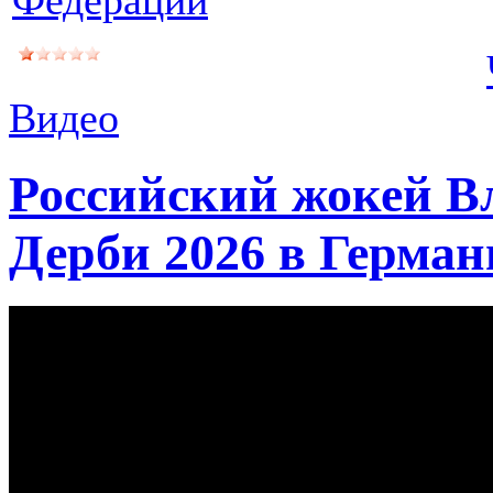
Видео
Российский жокей В
Дерби 2026 в Герма