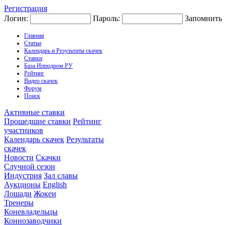
Регистрация
Логин:
Пароль:
Запомнить
Главная
Статьи
Календарь и Результаты скачек
Ставки
База Ипподром.РУ
Рейтинг
Видео скачек
Форум
Поиск
Активные ставки
Прошедшие ставки
Рейтинг
участников
Календарь скачек
Результаты
скачек
Новости
Скачки
Случной сезон
Индустрия
Зал славы
Аукционы
English
Лошади
Жокеи
Тренеры
Коневладельцы
Коннозаводчики