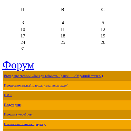
П
В
С
3
4
5
10
11
12
17
18
19
24
25
26
31
Форум
Выход программы «Лошади в боксах» (ранее — «Обратный отсчёт»)
Профессиональный массаж, терапия лошадей
ЦМИ
Полуторник
Продажа жеребцов.
Племенные пони на продажу.