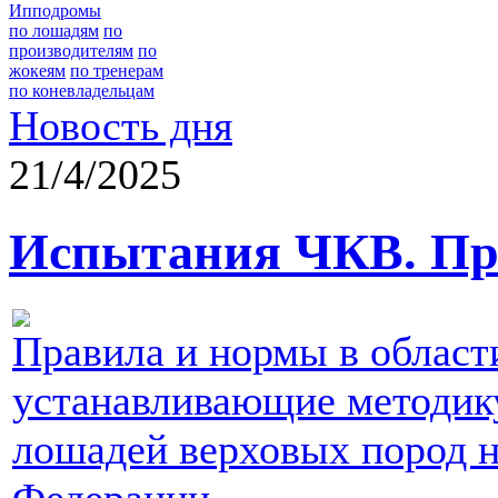
Ипподромы
по лошадям
по
производителям
по
жокеям
по тренерам
по коневладельцам
Новость дня
21/4/2025
Испытания ЧКВ. Пра
Правила и нормы в област
устанавливающие методик
лошадей верховых пород 
Федерации