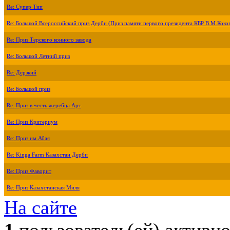
Re: Супер Тип
Re: Большой Всероссийский приз Дерби (Приз памяти первого президента КБР В.М.Коко
Re: Приз Терского конного завода
Re: Большой Летний приз
Re: Дерзкий
Re: Большой приз
Re: Приз в честь жеребца Арт
Re: Приз Критериум
Re: Приз им.Абая
Re: Kinga Farm Казахстан Дерби
Re: Приз Фаворит
Re: Приз Казахстанская Миля
На сайте